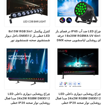
چراغ LED ضد آب IP65 در فضای باز
کنترل پیکسل 8x15W RGB 3in1
18x20W RGBWA UV 6in1 حرفه
LED خطی بار DMX512 داخل دیوار
ای روشنایی لباسشویی صحنه DMX
شستشوی صحنه شستشوی نور
DJ می تواند برای رویدادها استادیوم
برای جشن عروسی جشن جشن
باشگاه
سالن باشگاه
چراغ روشنایی دیواری داخلی LED
چراغ روشنایی دیواری داخلی LED
24x2W RGBW DMX512 صدا فعال
24x2W RGBW DMX512 صدا فعال
روشنایی نوار صحنه IP20 خطی
روشنایی نوار صحنه IP20 خطی