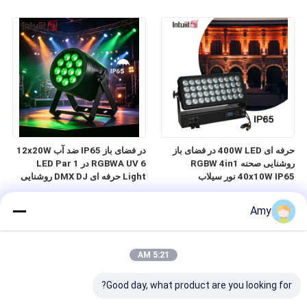
روشنایی برای تزئینات داخلی
روشنایی برای تزئینات داخلی
معماری
معماری
حرفه ای 400W LED در فضای باز
در فضای باز IP65 ضد آب 12x20W
روشنایی صحنه RGBW 4in1
RGBWA UV 6 در 1 LED Par
40x10W IP65 نور سیلاب
Light حرفه ای DMX DJ روشنایی
DMX512 روشنایی شستشو برای
صحنه روشنایی شستشوی بالا برای
کنسرت رویداد جشنواره نشان می
نمایش عروسی دیسکو
Amy
دهد
5:21 AM
Good day, what product are you looking for?