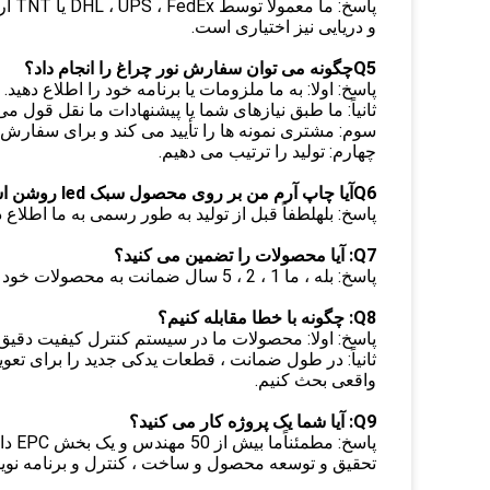
و دریایی نیز اختیاری است.
Q5چگونه می توان سفارش نور چراغ را انجام داد؟
پاسخ: اولا: به ما ملزومات یا برنامه خود را اطلاع دهید.
ثانیاً: ما طبق نیازهای شما یا پیشنهادات ما نقل قول می
سوم: مشتری نمونه ها را تأیید می کند و برای سفارش
چهارم: تولید را ترتیب می دهیم.
Q6آیا چاپ آرم من بر روی محصول سبک led روشن است؟
پاسخ: بلهلطفاً قبل از تولید به طور رسمی به ما اطلاع ده
Q7: آیا محصولات را تضمین می کنید؟
پاسخ: بله ، ما 1 ، 2 ، 5 سال ضمانت به محصولات خود ارائه می دهیم.
Q8: چگونه با خطا مقابله کنیم؟
پاسخ: اولا: محصولات ما در سیستم کنترل کیفیت دقیق تولید می
ثانیاً: در طول ضمانت ، قطعات یدکی جدید را برای ت
واقعی بحث کنیم.
Q9: آیا شما یک پروژه کار می کنید؟
پاسخ
تحقیق و توسعه محصول و ساخت ، کنترل و برنامه نویسی