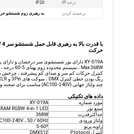
درجه IP:
IP20
برجسته کردن:
به رهبری زوم شستشو حر
حرکت
Max.368W ، 
کنترل حرکات کم سر و صدای کم پیشرفته ، چرخش بی 
چند ولتاژ جهانی (AC100-240V).مناسب برای صحنه و انواع رویدادها
داده های تکنیکی
مورد شماره.
XY-019A
منبع نور
SRAM RGBW 4-in-1 LED
حداکثرقدرت
368W
ولتاژ ورودی
C100-240V ، 50 / 60Hz
زاویه پرتو
5-60º
کنترل Ptotocol
DMX512