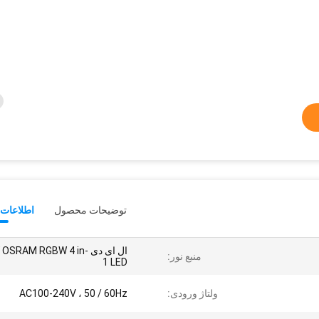
توضیحات محصول
اطلاعات 
ال ای دی OSRAM RGBW 4 in
منبع نور:
1 LED
ولتاژ ورودی:
AC100-240V ، 50 / 60Hz