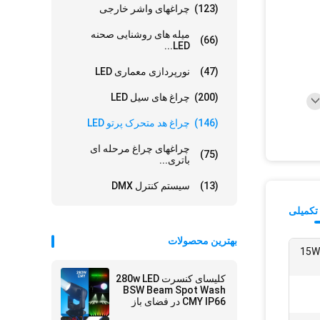
(123)
چراغهای واشر خارجی
میله های روشنایی صحنه
(66)
LED...
(47)
نورپردازی معماری LED
(200)
چراغ های سیل LED
(146)
چراغ هد متحرک پرتو LED
چراغهای چراغ مرحله ای
(75)
باتری...
(13)
سیستم کنترل DMX
تکمیلی
بهترین محصولات
15W -
کلیسای کنسرت 280w LED
BSW Beam Spot Wash
CMY IP66 در فضای باز
حرکت سر تئاتر رویداد