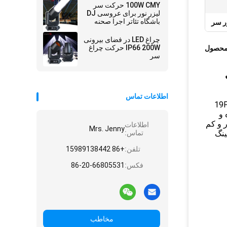
صحنه نور پرتو برای
100W CMY حرکت سر
کنسرت
لیزر نور برای عروسی DJ
باشگاه تئاتر اجرا صحنه
چراغ LED در فضای بیرونی
IP66 200W حرکت چراغ
محصول
سر
ال
اطلاعات تماس
19Pcs * ،
ه و
 و کم
اطلاعات
Mrs. Jenny
سوئیچینگ
تماس:
تلفن:
+86 15989138442
فکس:
86-20-66805531
مخاطب