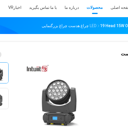
حه اصلی
محصولات
درباره ما
با ما تماس بگیرید
اخبار
VR
راغ هدست چراغ بزرگنمایی
He چراغ هدست