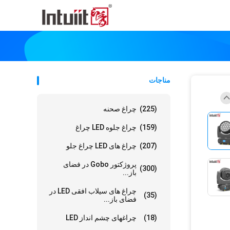
مناجات
(225)
چراغ صحنه
(159)
چراغ جلوه LED چراغ
(207)
چراغ های LED چراغ جلو
پروژکتور Gobo در فضای
(300)
باز...
چراغ های سیلاب افقی LED در
(35)
فضای باز...
(18)
چراغهای چشم انداز LED