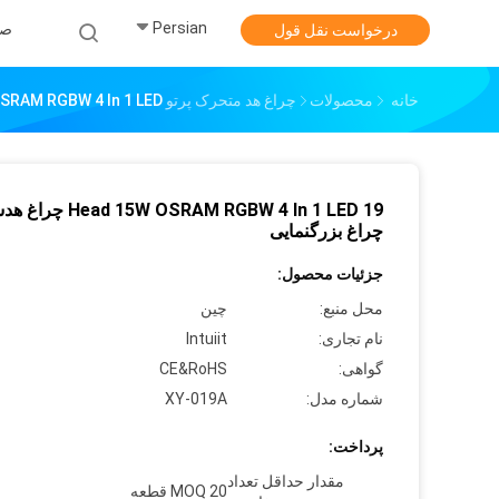
Persian
صف
درخواست نقل قول
خانه
محصولات
چراغ هد متحرک پرتو LED
19 Head 15W OSRAM RGBW 4 In 1 LED چ
19 ad 15W OSRAM RGBW 4 In 1 LED
چراغ بزرگنمایی
جزئیات محصول:
محل منبع:
چین
نام تجاری:
Intuiit
گواهی:
CE&RoHS
شماره مدل:
XY-019A
پرداخت:
مقدار حداقل تعداد
MOQ 20 قطعه