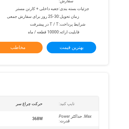
سفارش:
جزئیات بسته بندی:
جعبه داخلی + کارتن مستر
زمان تحویل:
25-30 روز برای سفارش جمعی
شرایط پرداخت:
T / T در پیشرفت
قابلیت ارائه:
10000 قطعه / ماه
بهترین قیمت
مخاطب
تایپ کنید:
حرکت چراغ سر
Max.
حداکثر
Power
368W
قدرت
: