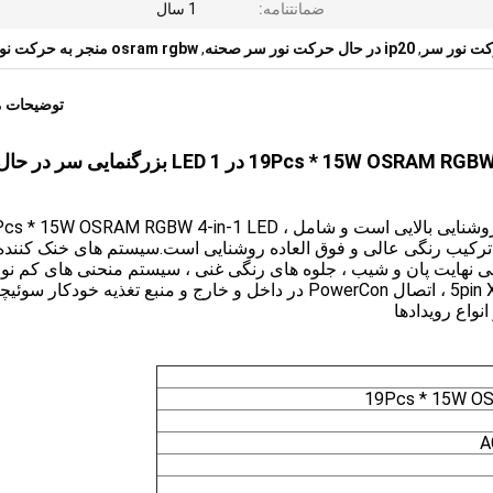
ضمانتنامه:
1 سال
کت نور سر
,
ip20 در حال حرکت نور سر صحنه
,
osram rgbw منجر به حرکت نور سر
توضیحات 
با قدرت بالا به رهبری قابل حمل شستشو سر 19Pcs * 15W OSRAM RGBW 4 در 1 LED بزرگنمایی سر در ح
XY-019A دارای نور شستشوی سر درخشان و دارای روشنایی بالایی است و شامل  15W OSRAM RGBW 4-in-1 LED
سیستم محدوده زوم پهنای 5-60 درجه ، ترکیب رنگی عالی و فوق العاده روشنایی است.سیستم های خنک کنند
نهایت پان و شیب ، جلوه های رنگی غنی ، سیستم منحنی های کم نور
رنگ بودن خطی.کنترل DMX ، سوکت های 3Pin و 5pin XLR ، اتصال PowerCon در داخل و خارج و منبع تغذیه خودکار 
19Pcs * 15W O
A