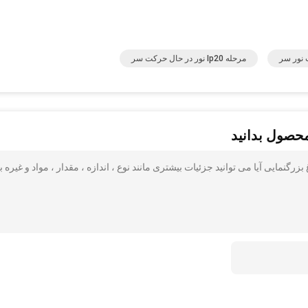
مرحله Ip20 نور در حال حرکت سر
محصول بدانید
Head 15W  چراغ هدست چراغ بزرگنمایی آیا می توانید جزئیات بیشتری مانند نوع ، اندازه ، مقدار ، مواد و غیره