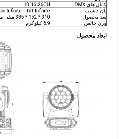
کانال های DMX
10،16،26CH
پان / شیب
an Infinite ، Tilt Infinite
بعد محصول
310 * 152 * 385 میلی متر
وزن خالص
6.9 کیلوگرم
ابعاد محصول