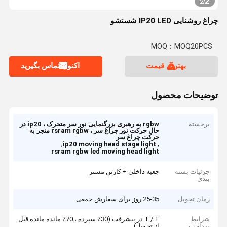
2
2
/
چراغ روشنایی IP20 LED شستشو
MOQ：MOQ20PCS
بهترین قیمت
اکنون تماس بگیرید
توضیحات محصول
برجسته
rgbw به رهبری بزرگنمایی نور سر متحرک ، ip20 در
حال حرکت نور چراغ سر ، rsram rgbw منجر به
حرکت چراغ سر
,
,
ip20 moving head stage light
rsram rgbw led moving head light
جزئیات بسته
جعبه داخلی + کارتن مستر
بندی
زمان تحویل
25-35 روز برای سفارش جمعی
شرایط
T / T در پیشرفت (30٪ سپرده ، 70٪ مانده مانده قبل
پرداخت
از تحویل)