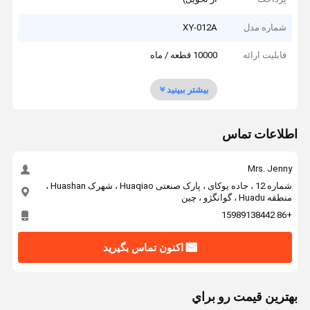
شماره مدل
XY-012A
قابلیت ارائه
10000 قطعه / ماه
بیشتر ببینید
اطلاعات تماس
Mrs. Jenny
شماره 12 ، جاده یوکای ، پارک صنعتی Huaqiao ، شهرک Huashan ،
منطقه Huadu ، گوانگژو ، چین
+86 15989138442
اکنون تماس بگیرید
بهترين قيمت رو براي