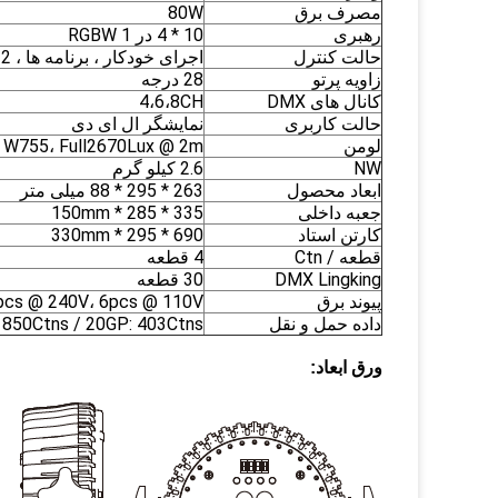
مصرف برق
80W
رهبری
10 * 4 در 1 RGBW
حالت کنترل
اجرای خودکار ، برنامه ها ، M / S ، DMX512 ، رنگ ثابت ، صدا
زاویه پرتو
28 درجه
کانال های DMX
4،6،8CH
حالت کاربری
نمایشگر ال ای دی
لومن
، W755، Full2670Lux @ 2m
NW
2.6 کیلو گرم
ابعاد محصول
263 * 295 * 88 میلی متر
جعبه داخلی
335 * 285 * 150mm
کارتن استاد
690 * 295 * 330mm
قطعه / Ctn
4 قطعه
DMX Lingking
30 قطعه
پیوند برق
pcs @ 240V، 6pcs @ 110V
داده حمل و نقل
 850Ctns / 20GP: 403Ctns
ورق ابعاد: