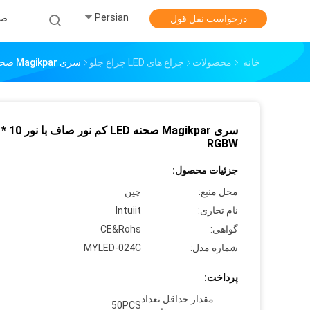
Persian
صف
درخواست نقل قول
خانه
محصولات
چراغ های LED چراغ جلو
سری Magikpar صحنه LED کم نور صاف با نور 10 * 4 در 1 RGBW
RGBW
جزئیات محصول:
محل منبع:
چین
نام تجاری:
Intuiit
گواهی:
CE&Rohs
شماره مدل:
MYLED-024C
پرداخت:
مقدار حداقل تعداد
50PCS