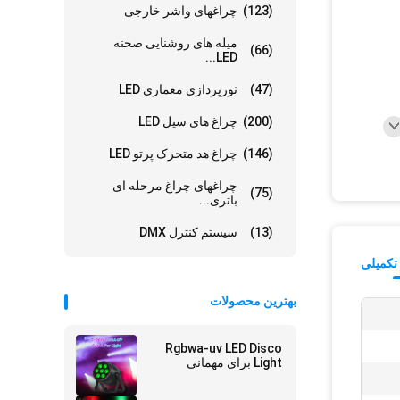
(123)
چراغهای واشر خارجی
میله های روشنایی صحنه
(66)
LED...
(47)
نورپردازی معماری LED
(200)
چراغ های سیل LED
(146)
چراغ هد متحرک پرتو LED
چراغهای چراغ مرحله ای
(75)
باتری...
(13)
سیستم کنترل DMX
تکمیلی
بهترین محصولات
Rgbwa-uv LED Disco
Light برای مهمانی