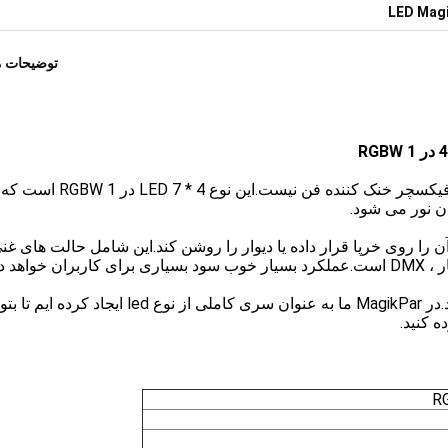
توضیحات 
MYLED-024C یکی از سری محصولات ماژکپار است.فیکسچر خنک کننده فن نیست.این نوع LED 7 * 4 در 1 RGBW است که
ن نور می شود.
ا روی خرپا قرار داده یا دیوار را روشن کند.این شامل حالت های غن
د داشت.
حق ثبت اختراعات زیادی برای کل سریال ها وجود دارد.در MagikPar ما به عنوان سری کاملی از نوع led ایجاد کرد
 کنید.