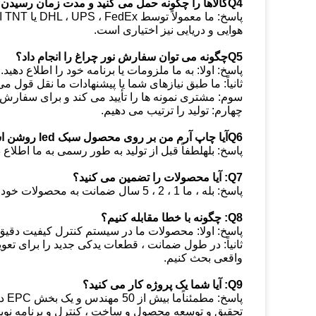
Q4کالاها را چگونه حمل می کنید و مدت زمان رسیدن آن چقدر طول می کشد؟
هوایی و دریایی نیز اختیاری است.
Q5چگونه می توان سفارش نور چراغ را انجام داد؟
پاسخ: اولا: به ما ملزومات یا برنامه خود را اطلاع دهید.
ثانیاً: ما طبق نیازهای شما یا پیشنهادات ما نقل قول می
سوم: مشتری نمونه ها را تأیید می کند و برای سفارش
چهارم: تولید را ترتیب می دهیم.
Q6آیا چاپ آرم من بر روی محصول سبک led روشن است؟
پاسخ: بلهلطفاً قبل از تولید به طور رسمی به ما اطلاع ده
Q7: آیا محصولات را تضمین می کنید؟
پاسخ: بله ، ما 1 ، 2 ، 5 سال ضمانت به محصولات خود ارائه می دهیم.
Q8: چگونه با خطا مقابله کنیم؟
پاسخ: اولا: محصولات ما در سیستم کنترل کیفیت دقیق تولید م
ثانیاً: در طول ضمانت ، قطعات یدکی جدید را برای ت
واقعی بحث کنیم.
Q9: آیا شما یک پروژه کار می کنید؟
پاس
تحقیق و توسعه محصول و ساخت ، کنترل و برنامه نویسی