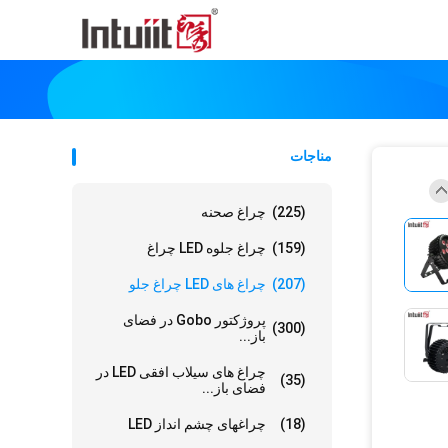
مناجات
(225)
چراغ صحنه
(159)
چراغ جلوه LED چراغ
(207)
چراغ های LED چراغ جلو
پروژکتور Gobo در فضای
(300)
باز...
چراغ های سیلاب افقی LED در
(35)
فضای باز...
(18)
چراغهای چشم انداز LED