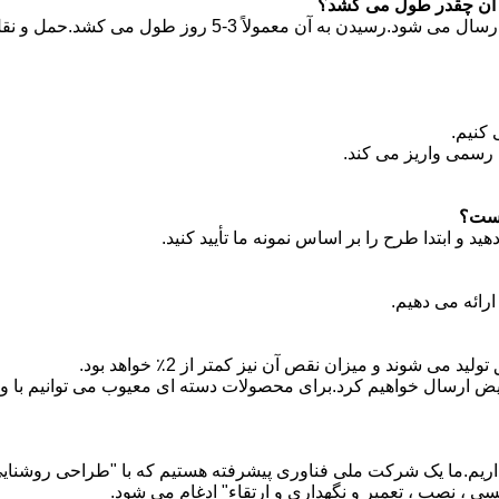
پاسخ: ما معمولاً توسط DHL ، UPS ، FedEx یا TNT ارسال می شود.رسیدن به آن معمولاً 3-5 روز طول می کشد.حمل 
 کنیم.
 رسمی واریز می کند.
ید و ابتدا طرح را بر اساس نمونه ما تأیید کنید.
ی شوند و میزان نقص آن نیز کمتر از 2٪ خواهد بود.
عویض ارسال خواهیم کرد.برای محصولات دسته ای معیوب می توانیم با 
خ: مطمئناًما بیش از 50 مهندس و یک بخش EPC داریم.ما یک شرکت ملی فناوری پیشرفته هستیم که با "طراحی روشنا
 ، نصب ، تعمیر و نگهداری و ارتقاء" ادغام می شود.