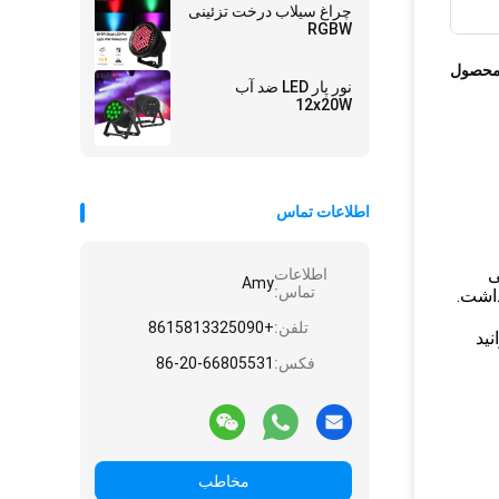
چراغ سیلاب درخت تزئینی
RGBW
محصول
نور پار LED ضد آب
12x20W
اطلاعات تماس
ی
اطلاعات
Amy
تماس:
تلفن:
+8615813325090
ه ایم تا بتوانید
فکس:
86-20-66805531
مخاطب