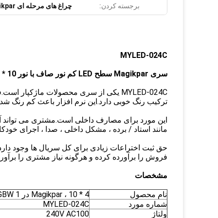
برجسته کردن:
چراغ های مرحله ای LED Magikpar
MYLED-024C
سری Magikpar سطح LED کم نور صاف با نور 10 * 4 در 1 RGBW
ترکیب رنگ خوبی دارد.این نرم افزار باعث کم رنگ شد
این مورد برای مصارف داخلی است.مشتری می تواند آن ر
مانند استاد / برده ، مشکل داخلی ، صدا ، اجرای خودکار ، DMX است.عملکرد بسیار خوب سود بسیاری برای کاربران خواه
فروش را برآورده کرده و هرگونه نیاز مشتری را برآورده
مشخصات
نام محصول
Magikpar ، 10 * 4 در 1 RGBW
شماره مورد
MYLED-024C
ولتاژ
240V AC100