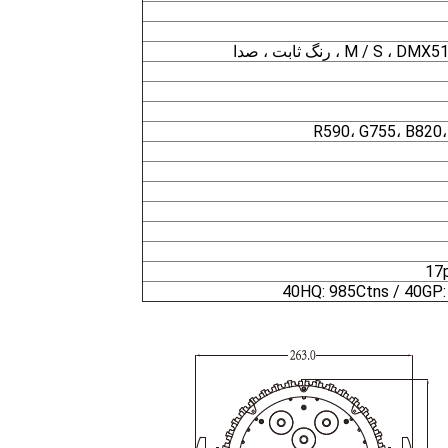
R590، G755، B820
17
40HQ: 985Ctns / 40GP: