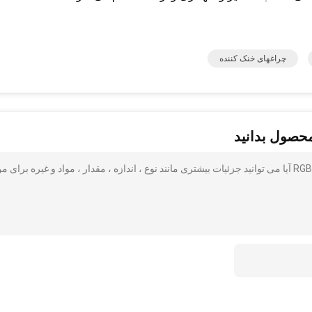
چراغهای خنک کننده
محصول بدانید
سری Magikpar صحنه LED کم نور صاف با نور 10 * 4 در 1 RGBW آیا می توانید جزئیات بیشتری مانند نوع ، اندازه ، مقدار ، مواد و غیره برای 