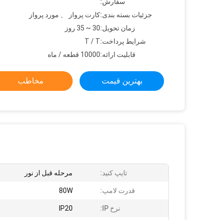
سفارش:
جزئیات بسته بندی:
کارت پرواز 、 مورد پرواز
زمان تحویل:
30 ~ 35 روز
شرایط پرداخت:
T / T
قابلیت ارائه:
10000 قطعه / ماه
بهترین قیمت
مخاطب
تایپ کنید:
مرحله قبل از نور
قدرت لامپ:
80W
نرخ IP:
IP20