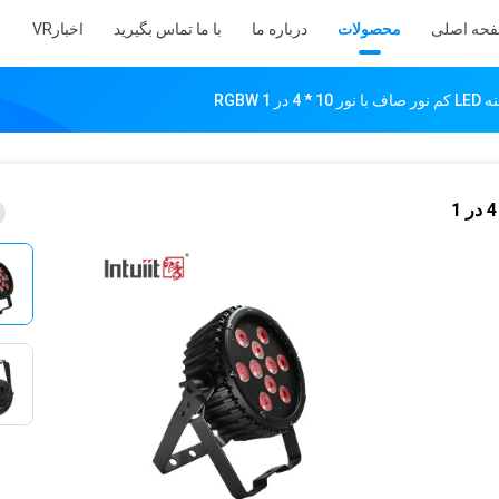
حه اصلی
محصولات
درباره ما
با ما تماس بگیرید
اخبار
VR
سری Magikpar صحنه LED کم نور صاف با نور 10 * 4 در 1