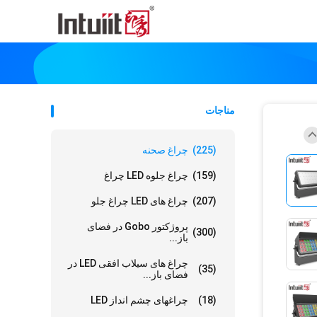
مناجات
(225)
چراغ صحنه
(159)
چراغ جلوه LED چراغ
(207)
چراغ های LED چراغ جلو
پروژکتور Gobo در فضای
(300)
باز...
چراغ های سیلاب افقی LED در
(35)
فضای باز...
(18)
چراغهای چشم انداز LED