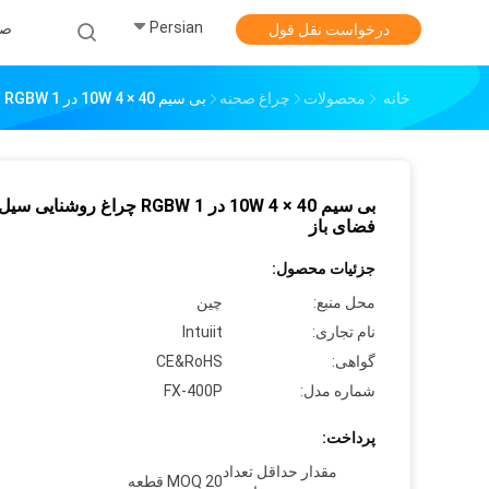
Persian
صف
درخواست نقل قول
خانه
محصولات
چراغ صحنه
بی سیم 40 × 10W 4 در 1 RGBW چراغ روشنایی سیل در فضای باز
بی سیم 40 × 10W 4 در 1 RGBW چراغ روشنایی 
فضای باز
جزئیات محصول:
محل منبع:
چین
نام تجاری:
Intuiit
گواهی:
CE&RoHS
شماره مدل:
FX-400P
پرداخت:
مقدار حداقل تعداد
MOQ 20 قطعه