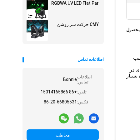
RGBWA UV LED Flat Par
CMY حرکت سر روشن
محصول
کیب
اطلاعات تماس
 به صورت عمودی در
 بسیار
اطلاعات
Bonnie
تماس:
تلفن:
+86 15014165866
فکس:
86-20-66805531
مخاطب