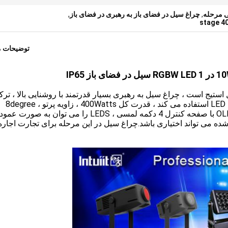
,
چراغ سیل در فضای باز به رهبری در فضای باز
,
توضیحات 
 دارای چراغ سیل استیج است ، چراغ سیل به رهبری بسیار قدرتمند با روشنایی بالا ، تر
رنگ بسیار عالی است.از LED 40Pcs * 10W RGBW 4-in-1 استفاده می کند ، قدرت کل 400Watts ، زاویه پرتو 8degree ،
20degree و 40degree با نمایشگر diffuser است. OLED با صفحه کنترل 4 دکمه لمسی ، LEDS را می توان
ده می تواند اختیاری باشد.چراغ سیل در این مرحله برای تجارت اجاره