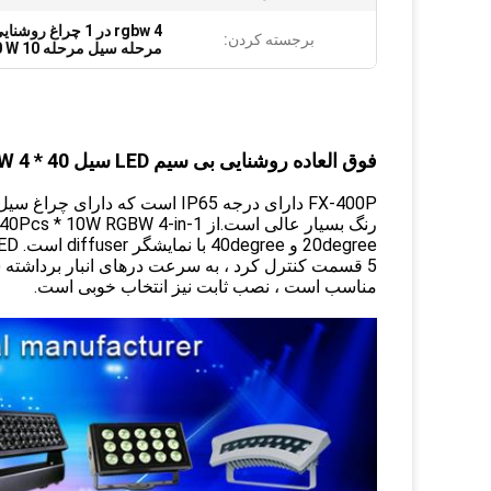
rgbw 4 در 1 چراغ روشنایی مرحله
برجسته کردن:
مرحله سیل مرحله 10 stage 40 W
فوق العاده روشنایی بی سیم LED سیل 40 * 10W 4 در 1 RGBW LED سیل در فضای باز IP65
FX-400P دارای درجه IP65 است که
5 قسمت کنترل کرد ، به سرعت درهای انبار برداشته ش
مناسب است ، نصب ثابت نیز انتخاب خوبی است.