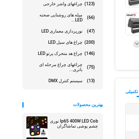
(123)
چراغهای واشر خارجی
میله های روشنایی صحنه
(66)
LED...
(47)
نورپردازی معماری LED
(200)
چراغ های سیل LED
(146)
چراغ هد متحرک پرتو LED
چراغهای چراغ مرحله ای
(75)
باتری...
(13)
سیستم کنترل DMX
تکمیلی
بهترین محصولات
Ip65 400W LED Cob نوری
چشم پوشی تماشاگران