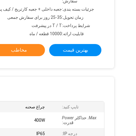
سفارش:
جزئیات بسته بندی:
جعبه داخلی + جعبه کارتریج / کیف پر
زمان تحویل:
25-35 روز برای سفارش جمعی
شرایط پرداخت:
T / T در پیشرفت
قابلیت ارائه:
10000 قطعه / ماه
بهترین قیمت
مخاطب
تایپ کنید:
چراغ صحنه
Max.
حداکثر
Power
400W
قدرت
:
درجه IP:
IP65