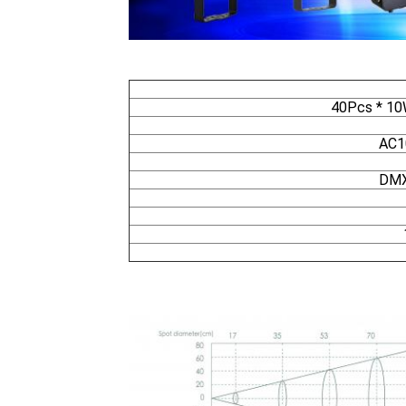
40Pcs * 10
AC1
DMX