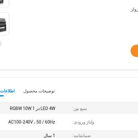
واز
توضیحات محصول
اطلاعات 
منبع نور:
LED 4W در 1 RGBW 10W
ولتاژ ورودی:
AC100-240V ، 50 / 60Hz
ضمانتنامه:
1 سال