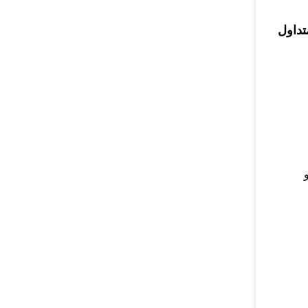
تداول
 و