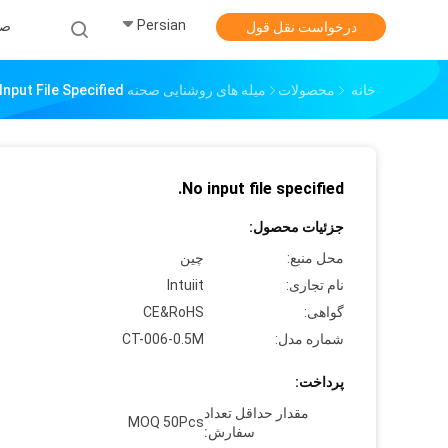
Persian
صف
درخواست نقل قول
خانه
محصولات
میله های روشنایی صحنه LED
Input File Specified.
No input file specified.
جزئیات محصول:
محل منبع:
چین
نام تجاری:
Intuiit
گواهی:
CE&RoHS
شماره مدل:
CT-006-0.5M
پرداخت:
مقدار حداقل تعداد
MOQ 50Pcs
سفارش: