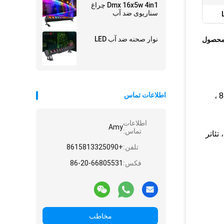
نورپردازی بالا
Dmx 16x5w 4in1 چراغ
سناریوی ضد آب
نوار صحنه ضد آب LED
محصول
CT-006-0.5M نوار نور LED مرحله با مسکن ابزار خصوصی ، طراحی بسیار زیبا است.این LED های 4 در 1 8cs * 15W RGBW ،
اطلاعات تماس
اطلاعات
Amy
تماس:
نه ها ، تئاتر
تلفن:
+8615813325090
فکس:
86-20-66805531
مخاطب