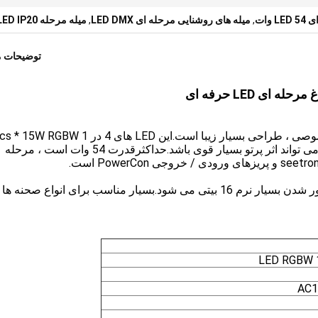
وات
,
میله های روشنایی مرحله ای LED DMX
,
میله مرحله LED IP20
توضیحات 
کنترل پیکسل ، زاویه پرتو باریک 3 درجه است.بنابراین می تواند اثر پرتو بسیار قوی باشد.حداکثرقدرت 54 وات است ، مرحله
این مرحله منجر به نوار نور با اختلاط عالی رنگ ، کم نور شدن بسیار نرم 16 بیتی می شود.بسیار مناسب برای انواع صح
AC1