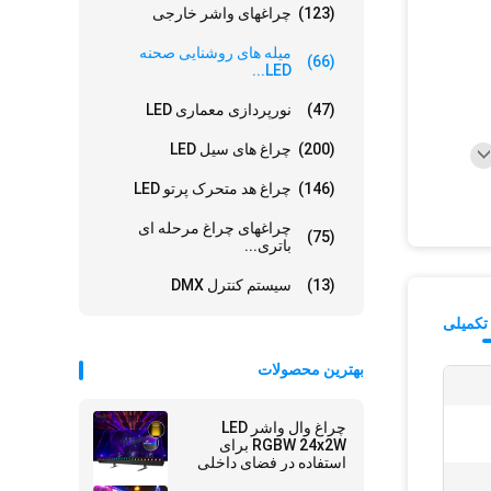
(123)
چراغهای واشر خارجی
میله های روشنایی صحنه
(66)
LED...
(47)
نورپردازی معماری LED
(200)
چراغ های سیل LED
(146)
چراغ هد متحرک پرتو LED
چراغهای چراغ مرحله ای
(75)
باتری...
(13)
سیستم کنترل DMX
تکمیلی
بهترین محصولات
چراغ وال واشر LED
RGBW 24x2W برای
استفاده در فضای داخلی
برای مهمانی DJ عروسی،