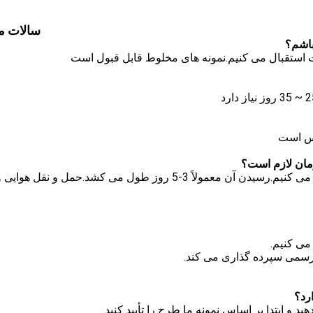
سالات م
A: ما معمولاً توسط DHL ، UPS ، FedEx یا TNT حمل می کنیم.رسیدن آن معمولاً 3-5 روز طول می کشد.حمل و نقل هوایی
 می کنیم.
ش رسمی سپرده گذاری می کند.
ید و ابتدا بر اساس نمونه ما طرح را تأیید کنید.