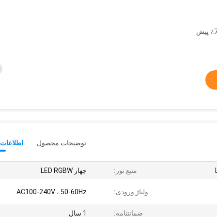
T / T IN ADVANCE (30٪ سپرده ، 70٪ پیش
توضیحات محصول
اطلاعات 
منبع نور:
چهار LED RGBW
ولتاژ ورودی:
AC100-240V ، 50-60Hz
ضمانتنامه:
1 سال