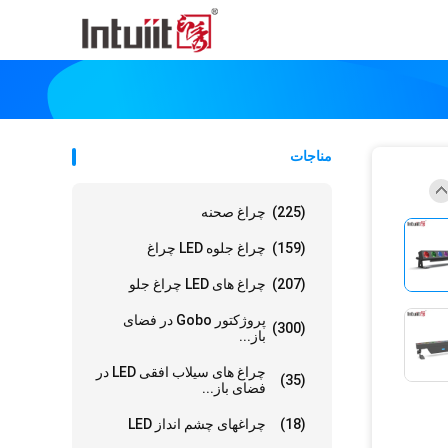
مناجات
(225)
چراغ صحنه
(159)
چراغ جلوه LED چراغ
(207)
چراغ های LED چراغ جلو
پروژکتور Gobo در فضای
(300)
باز...
چراغ های سیلاب افقی LED در
(35)
فضای باز...
(18)
چراغهای چشم انداز LED