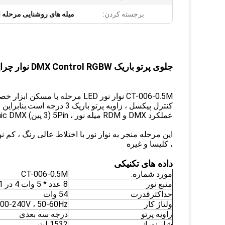
برجسته کردن:
میله های روشنایی مرحله ای LED 54 
جلوی پرتو باریک DMX Control RGBW نوار چراغ مرحله ای LED حرفه ای
عملکرد DMX و RDM میله نور ، 5Pin (3 پین) seetronic DMX و پریزهای ورودی / خروجی PowerCon است.
، کلیسا و غیره
داده های تکنیکی
مورد شماره.
CT-006-0.5M
منبع نور
8 عدد * 5 وات 4 در 1 LED RGBW
حداکثرقدرت
54 وات
ولتاژ کار
00-240V ، 50-60Hz
زاویه پرتو
درجه سه بعدی
شار نورانی
1532 لیتر