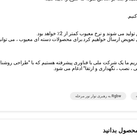
ی شوند و نرخ معیوب کمتر از 2٪ خواهد بود.
ی تعویض ارسال خواهیم کرد.برای محصولات دسته ای معیوب ، می توانیم
: مطمئناما بیش از 50 مهندس و یک بخش EPC داریم.ما یک شرکت ملی با فناوری پیشرفته هستیم که با "طراحی روشن
 ، نصب ، نگهداری و ارتقا" ادغام می شود.
Rgbw به رهبری نوار نور مرحله
محصول بدانید