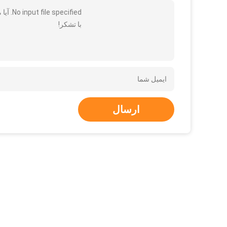
No input file specified. آیا می توانید جزئیات بیشتری مانند نوع ، اندازه ، مقدار ، مواد و غیره برای من ارسال کنید
با تشکر!
ارسال