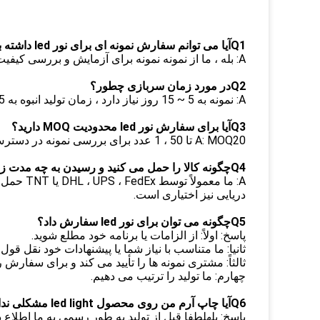
Q1آیا می توانم سفارش نمونه ای برای نور led داشته باشم؟
A: بله ، ما از نمونه نمونه برای آزمایش و بررسی کیفیت استقبال می کنیم.نمونه های مخلوط قابل قبول است
Q2در مورد زمان سربازی چطور؟
A: نمونه به 5 ~ 15 روز نیاز دارد ، زمان تولید انبوه به 25 ~ 35 روز نیاز دارد
Q3آیا برای سفارش نور led محدودیت MOQ دارید؟
A: MOQ20 تا 50 ، 1 عدد برای بررسی نمونه در دسترس است
Q4چگونه کالا را حمل می کنید و رسیدن به چه مدت زمان لازم است؟
دریایی نیز اختیاری است.
Q5چگونه می توان برای نور led سفارش داد؟
پاسخ: اولاً: از الزامات یا برنامه خود مطلع شوید.
ثانیا: ما متناسب با نیاز شما یا پیشنهادات خود نقل قول
ثالثاً: مشتری نمونه ها را تأیید می کند و برای سفار
چهارم: ما تولید را ترتیب می دهیم.
Q6آیا چاپ آرم من روی محصول led light مشکلی ندارد؟
پاسخ: بلهلطفا قبل از تولید به طور رسمی به ما اطلاع ده