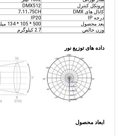
پروتکل کنترل
DMX512
کانال های DMX
7،11،75CH
درجه IP
IP20
بعد محصول
500 * 105 * 134 میلی متر
وزن خالص
2.7 کیلوگرم
داده های توزیع نور
ابعاد محصول