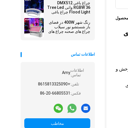
چراغ باغی DMX512
RGBW 36 واتی Tree Led
Flood Light چراغ باغی
محصول
رنگ شهر 400W در فضای
باز شستشو نور سیلاب
چراغ های صحنه چراغ های
dmx r در فضای
شستشو نور LED RGBW
اطلاعات تماس
6 درجه ، براکت قابل چرخش و
اطلاعات
Amy
تماس:
تلفن:
+8615813325090
 سری
فکس:
86-20-66805531
مخاطب