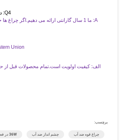
Q4: در مورد ضمانت چطور؟در صورت خرابی چراغ ها چگونه می توانم انجام دهم؟
A: ما 1 سال گارانتی ارائه می دهیم.اگر چراغ 
A: T / T ، Western Union و  ، 30 deposit
الف: کیفیت اولویت است.تمام محصولات قبل از حم
برچسب:
چراغ قوه ضد آب
چشم انداز ضد آب
36W در فضای باز چراغ نور