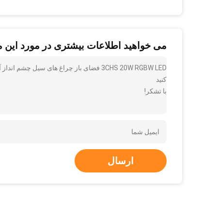
می خواهید اطلاعات بیشتری در مورد این 
3CHS 20W RGBW LED فضای باز چراغ های سیل چ
کنید
با تشکر!
ارسال