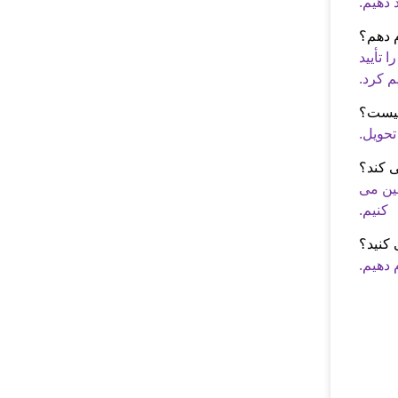
 دهیم.
 تأیید
 کرد.
ین می
کنیم.
م دهیم.