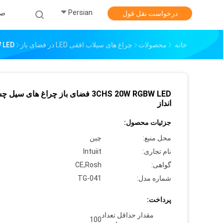
Persian
صف
درخواست نقل قول
خانه
محصولات
چراغ های سیلاب افقی LED در فضای باز
0W RGBW LED
3CHS 20W RGBW LED فضای باز چراغ های سیل
انداز
جزئیات محصول:
محل منبع:
چین
نام تجاری:
Intuiit
گواهی:
CE,Rosh
شماره مدل:
TG-041
پرداخت:
مقدار حداقل تعداد
100