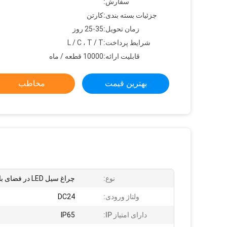
سفارش:
جزئیات بسته بندی:
کارتن
زمان تحویل:
25-35 روز
شرایط پرداخت:
L / C ، T / T
قابلیت ارائه:
10000 قطعه / ماه
بهترین قیمت
مخاطب
نوع:
چراغ سیل LED در فضای باز
ولتاژ ورودی:
DC24
دارای امتیاز IP:
IP65