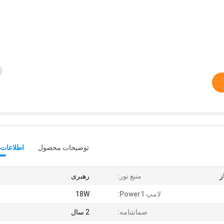
توضیحات محصول
اطلاعات 
منبع نور:
رهبری
لامپ Power1:
18W
ضمانتنامه:
2 سال