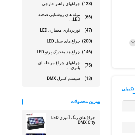
(123)
چراغهای واشر خارجی
میله های روشنایی صحنه
(66)
LED...
(47)
نورپردازی معماری LED
(200)
چراغ های سیل LED
(146)
چراغ هد متحرک پرتو LED
چراغهای چراغ مرحله ای
(75)
باتری...
(13)
سیستم کنترل DMX
تکمیلی
بهترین محصولات
چراغ های رنگ آمیزی LED
DMX City