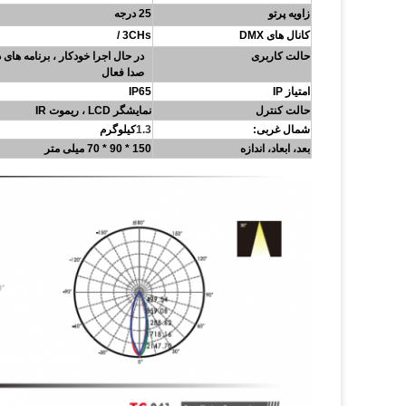
زاویه پرتو
25 درجه
کانال های DMX
CHs /
3
حالت کاربری
در حال اجرا خودکار ، برنامه های داخلی ، M / S ، DMX512 
صدا فعال
امتیاز IP
IP65
حالت کنترل
نمایشگر LCD ، ریموت IR
شمال غربی:
1.3
کیلوگرم
بعد، ابعاد، اندازه
150 * 90 * 70 میلی متر