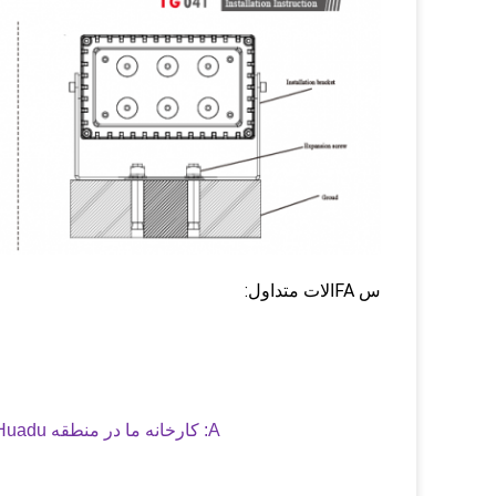
س FAالات متداول:
A: کارخانه ما در منطقه Huadu ، شهر گوانگژو واقع شده است که 10 دقیقه با فرودگاه گوانگژو فاصله دارد.