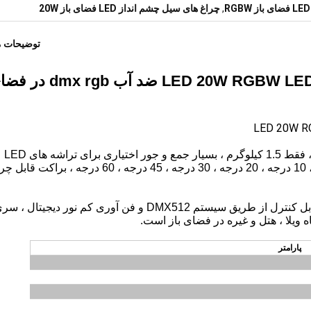
,
چراغ های سیل چشم انداز LED فضای باز 20W
توضیحات 
فوق العاده جمع و جور منعکس کننده LED 20W RGBW LED ضد آب gb
سری TG041 انواع ضد آب چراغ سیلاب در فضای باز ، فقط 1.5 کیلوگرم ، بسیار جمع و جور اختیاری برای تراشه های LED
RGBW / گرم سفید / خنک و سفید ، اختیاری برای لنز ، 10 درجه ، 20 درجه ، 30 درجه ، 45 درجه ، 0
تغییر رنگ طبیعی است ، با مخلوط کردن رنگ بهتر ، قابل کنترل از طریق سیستم DMX512 و فن آوری کم نور دیجیتال ،
پارامتر