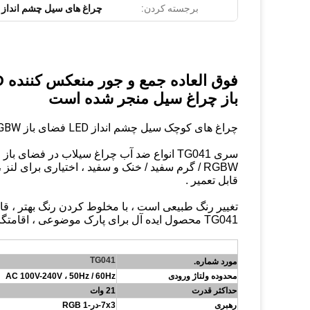
برجسته کردن:
چراغ های سیل چشم انداز LED فضای باز RGBW
باز چراغ سیل منجر شده است
چراغ های کوچک سیل چشم انداز LED فضای باز LED 20W RGBW
قابل تعمیر .
TG041 محصول ایده آل برای پارک موضوعی ، اقامتگاه ویلا ، هتل و غیره در فضای باز است.
TG041
مورد شماره.
محدوده ولتاژ ورودی
AC 100V-240V ، 50Hz / 60Hz
حداکثر قدرت
21 وات
رهبری
7x3-در-1 RGB