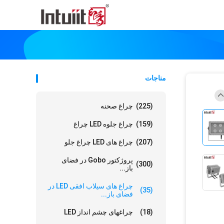
مناجات
(225)
چراغ صحنه
(159)
چراغ جلوه LED چراغ
(207)
چراغ های LED چراغ جلو
پروژکتور Gobo در فضای
(300)
باز...
چراغ های سیلاب افقی LED در
(35)
فضای باز...
(18)
چراغهای چشم انداز LED