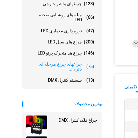
(123)
چراغهای واشر خارجی
میله های روشنایی صحنه
(66)
LED...
(47)
نورپردازی معماری LED
(200)
چراغ های سیل LED
(146)
چراغ هد متحرک پرتو LED
چراغهای چراغ مرحله ای
(75)
باتری...
(13)
سیستم کنترل DMX
تکمیلی
بهترین محصولات
چراغ فلک کنترل DMX