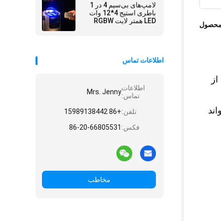
لامپ‌های بی‌سیم 4 در 1
باطری استیج 4*12 وات
LED همتر لایت RGBW
محصول
اطلاعات تماس
 از
اطلاعات
Mrs. Jenny
تماس:
اند
تلفن:
+86 15989138442
فکس:
86-20-66805531
مخاطب