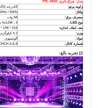
مدل: چراغ باتری TPL-083C
زاویه پرتو:
15
درجه (25
در
ولتاژ:
60Hz / 50Hz
مصرف برق:
68 وات
نوع LED:
4x12W ، 4 در 1 RGBW
بعد، ابعاد، اندازه:
316 * 198 * 348 میلی متر
وزن:
4.2 کیلوگرم
مواد:
آلومینیوم
شماره کانال:
4،6،8 CHCH
2) تجربه بالغ: