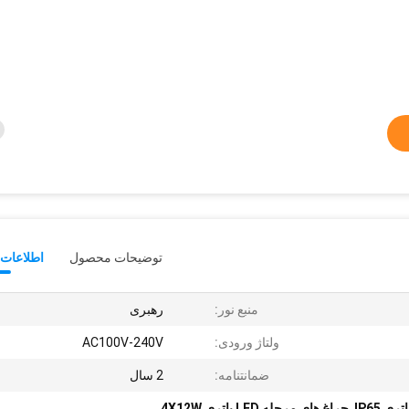
توضیحات محصول
اطلاعات 
منبع نور:
رهبری
ولتاژ ورودی:
AC100V-240V
ضمانتنامه:
2 سال
,
چراغ های مرحله LED باتری 4X12W