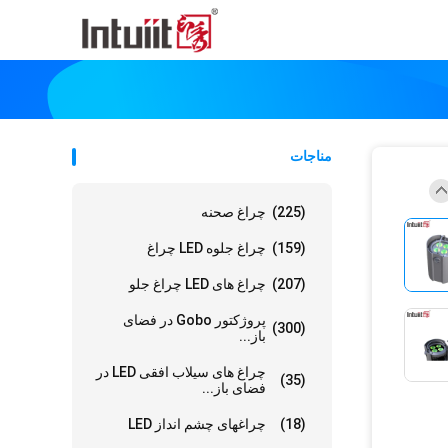
مناجات
(225)
چراغ صحنه
(159)
چراغ جلوه LED چراغ
(207)
چراغ های LED چراغ جلو
پروژکتور Gobo در فضای
(300)
باز...
چراغ های سیلاب افقی LED در
(35)
فضای باز...
(18)
چراغهای چشم انداز LED