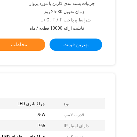
جزئیات بسته بندی:
کارتن یا مورد پرواز
زمان تحویل:
25-30 روز
شرایط پرداخت:
L / C ، T / T
قابلیت ارائه:
10000 قطعه / ماه
بهترین قیمت
مخاطب
نوع:
چراغ باتری LED
قدرت لامپ:
75W
دارای امتیاز IP:
IP65
برجسته کردن:
چراغ های مرحله ای LED باتری IP65