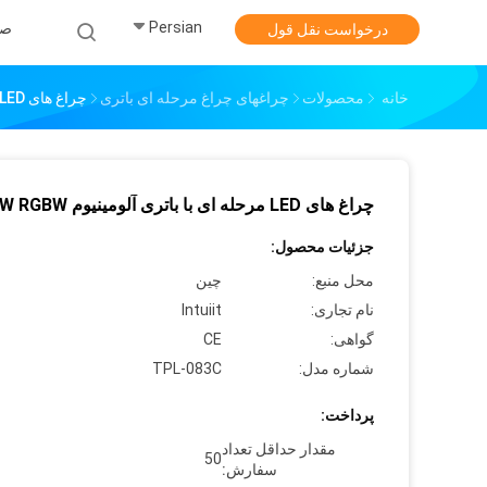
Persian
صف
درخواست نقل قول
خانه
محصولات
چراغهای چراغ مرحله ای باتری
چراغ های LED مرحله ای با باتری آلومینیوم 4X12W RGBW
چراغ های LED مرحله ای با باتری آلومینیوم 4X12W RGBW
جزئیات محصول:
محل منبع:
چین
نام تجاری:
Intuiit
گواهی:
CE
شماره مدل:
TPL-083C
پرداخت:
مقدار حداقل تعداد
50
سفارش: