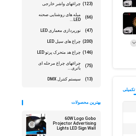
(123)
چراغهای واشر خارجی
میله های روشنایی صحنه
(66)
LED...
(47)
نورپردازی معماری LED
(200)
چراغ های سیل LED
(146)
چراغ هد متحرک پرتو LED
چراغهای چراغ مرحله ای
(75)
باتری...
(13)
سیستم کنترل DMX
تکمیلی
بهترین محصولات
60W Logo Gobo
Projector Advertising
Lights LED Sign Wall
Projection Lamp