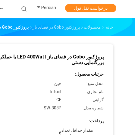
Persian
صف
درخواست نقل قول
خانه
محصولات
پروژکتور Gobo در فضای باز
پروژکتور Gobo در فضای باز LED 400Watt با عملکرد بزرگنمایی دستی
پروژکتور Gobo در فضای باز LED 400Watt با 
بزرگنمایی دستی
جزئیات محصول:
محل منبع:
چین
نام تجاری:
Intuiit
گواهی:
CE
شماره مدل:
SW-303P
پرداخت:
مقدار حداقل تعداد
6