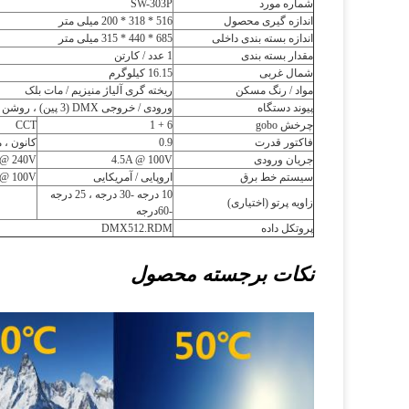
شماره مورد
SW-303P
اندازه گیری محصول
516 * 318 * 200 میلی متر
اندازه بسته بندی داخلی
685 * 440 * 315 میلی متر
مقدار بسته بندی
1 عدد / کارتن
شمال غربی
16.15 کیلوگرم
مواد / رنگ مسکن
ریخته گری آلیاژ منیزیم / مات بلک
پیوند دستگاه
ورودی / خروجی DMX (3 پین) ، روشن / خاموش بودن برق
چرخش gobo
6 + 1
CCT
فاکتور قدرت
0.9
کانون ، 
جریان ورودی
4.5A @ 100V
 @ 240V
سیستم خط برق
اروپایی / آمریکایی
 @ 100V
10 درجه -30 درجه ، 25 درجه
زاویه پرتو (اختیاری)
-60
درجه
پروتکل داده
DMX512.RDM
نکات برجسته محصول