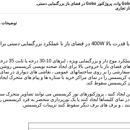
,
پروژکتور Gobo در فضای باز بزرگنمایی دستی
,
توضیحات 
چراغ پروژکتور LED ضد آب ضد آب IP65 ضد آب با قدرت بالا 400W در فضای باز با عملکرد بزرگنمایی دستی ب
 آب است ، پروژکتورهای فضای باز با خروجی بالا برای ایجاد صحنه نویسی کریسمس روش
سفارشی را بر روی ساختمانهای عمومی ، نقاشی های دیواری در نمای
 کریسمس را در نمای مراکز خرید با ستاره ها و پیام های متحرک ایجاد 
برای کریسمس سقوط کند.
 در موضوع کریسمس gobos های روشن ایجاد کنید ، پروژکتورهای نور کریسمس می توانند تصاویر متحر
 نمای کلیساها ایجاد کنند یا یک نورپردازی منحصر به فرد کریسمس را
 کنند ، و برف های برف دیگر سقوط کنند تزیینات کریسمس.