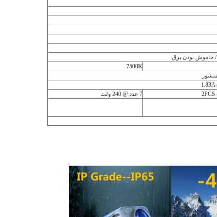
7500K
منشور
1.83A
2PCS
7 عدد @ 240 ولت