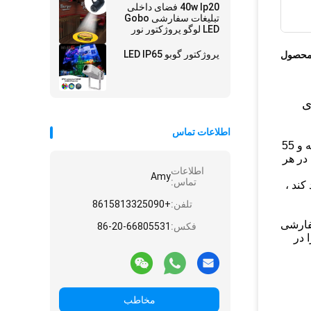
Outdoor Waterproof
40w Ip20 فضای داخلی
IP65
تبلیغات سفارشی Gobo
LED لوگو پروژکتور نور
پروژکتور گوبو LED IP65
محصول
رای
اطلاعات تماس
SW-303P یک پروژکتور gobo درب منزل نوآورانه با عملکرد موج دار و بزرگنمایی ویژه ، لنزهای 10-30 درجه یا ثابت 35 درجه و 55
ن در هر
اطلاعات
Amy
تماس:
کند ،
تلفن:
+8615813325090
ک سفارشی
فکس:
86-20-66805531
 در
مخاطب