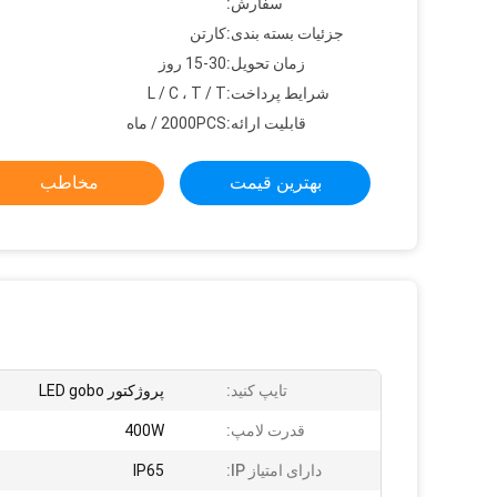
سفارش:
جزئیات بسته بندی:
کارتن
زمان تحویل:
15-30 روز
شرایط پرداخت:
L / C ، T / T
قابلیت ارائه:
2000PCS / ماه
بهترین قیمت
مخاطب
تایپ کنید:
پروژکتور LED gobo
قدرت لامپ:
400W
دارای امتیاز IP:
IP65