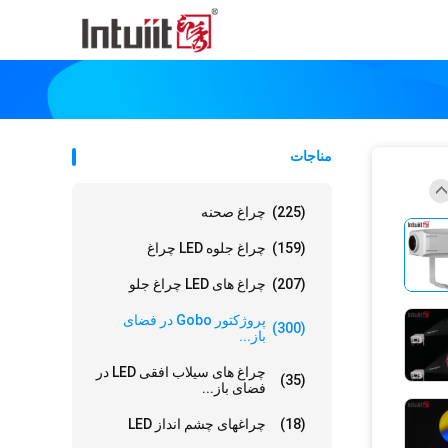
مناجات
(225)
چراغ صحنه
(159)
چراغ جلوه LED چراغ
(207)
چراغ های LED چراغ جلو
پروژکتور Gobo در فضای
(300)
باز...
چراغ های سیلاب افقی LED در
(35)
فضای باز...
(18)
چراغهای چشم انداز LED