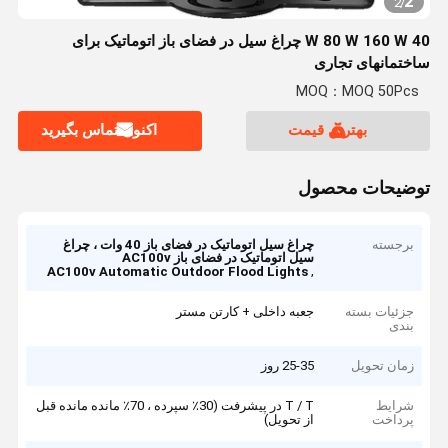
2
2
/
40 W 80 W 160 W چراغ سیل در فضای باز اتوماتیک برای
ساختمانهای تجاری
MOQ：MOQ 50Pcs
بهترین قیمت
اکنون تماس بگیرید
توضیحات محصول
برجسته
چراغ سیل اتوماتیک در فضای باز 40 وات ، چراغ
سیل اتوماتیک در فضای باز AC100v
,
AC100v Automatic Outdoor Flood Lights
جزئیات بسته
جعبه داخلی + کارتن مستر
بندی
زمان تحویل
25-35 روز
شرایط
T / T در پیشرفت (30٪ سپرده ، 70٪ مانده مانده قبل
پرداخت
از تحویل)