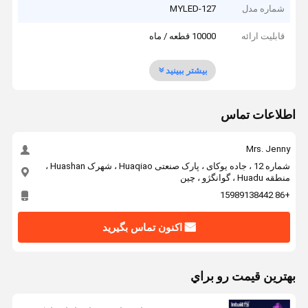
شماره مدل
MYLED-127
قابلیت ارائه
10000 قطعه / ماه
بیشتر ببینید
اطلاعات تماس
Mrs. Jenny
شماره 12 ، جاده یوکای ، پارک صنعتی Huaqiao ، شهرک Huashan ،
منطقه Huadu ، گوانگژو ، چین
+86 15989138442
اکنون تماس بگیرید
بهترين قيمت رو براي