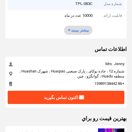
شماره مدل
TPL-083C
قابلیت ارائه
10000 عدد در ماه
بیشتر ببینید
اطلاعات تماس
Mrs. Jenny
شماره 12 ، جاده یوکای ، پارک صنعتی Huaqiao ، شهرک Huashan ،
منطقه Huadu ، گوانگژو ، چین
+86 15989138442
اکنون تماس بگیرید
بهترين قيمت رو براي