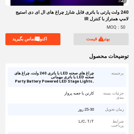
2
7
/
240 ولت پارتی با باتری قابل شارژ چراغ های ال ای دی استیج
لامپ همتراز با کنترل IR
MOQ：50
بهترین قیمت
اکنون تماس بگیرید
توضیحات محصول
برجسته
چراغ های صحنه LED با باتری 240 ولت، چراغ های
صحنه LED با باتری مهمانی
,
Party Battery Powered LED Stage Lights
جزئیات بسته
کارتن یا جعبه پرواز
بندی
زمان تحویل
25-30 روز
شرایط
L/C، T/T
پرداخت