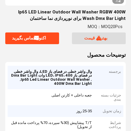
2
7
/
Ip65 LED Linear Outdoor Wall Washer RGBW 400W
Wash Dmx Bar Light برای نورپردازی نما ساختمان
MOQ：MOQ20Pcs
بهترین قیمت
اکنون تماس بگیرید
توضیحات محصول
برجسته
وال واشر خطی در فضای باز LED، وال واشر خطی
در فضای باز LED، IP65، 400 وات Dmx Bar Light
,
,
Ip65 Led Linear Outdoor Wall Washer
400W Dmx Bar Light
جزئیات بسته
جعبه داخلی + کارتن اصلی
بندی
زمان تحویل
25-35 روز
شرایط
T/T پیشاپیش (30% سپرده، 70% پرداخت مانده قبل
پرداخت
از تحویل)