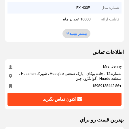
شماره مدل
FX-400P
قابلیت ارائه
10000 عدد در ماه
بیشتر ببینید
اطلاعات تماس
Mrs. Jenny
شماره 12 ، جاده یوکای ، پارک صنعتی Huaqiao ، شهرک Huashan ،
منطقه Huadu ، گوانگژو ، چین
+86 15989138442
اکنون تماس بگیرید
بهترين قيمت رو براي