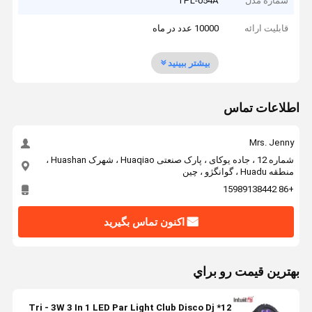
شماره مدل
TPL-054A
قابلیت ارائه
10000 عدد در ماه
بیشتر ببینید
اطلاعات تماس
Mrs. Jenny
شماره 12 ، جاده یوکای ، پارک صنعتی Huaqiao ، شهرک Huashan ،
منطقه Huadu ، گوانگژو ، چین
+86 15989138442
اکنون تماس بگیرید
بهترين قيمت رو براي
12* Tri - 3W 3 In 1 LED Par Light Club Disco Dj