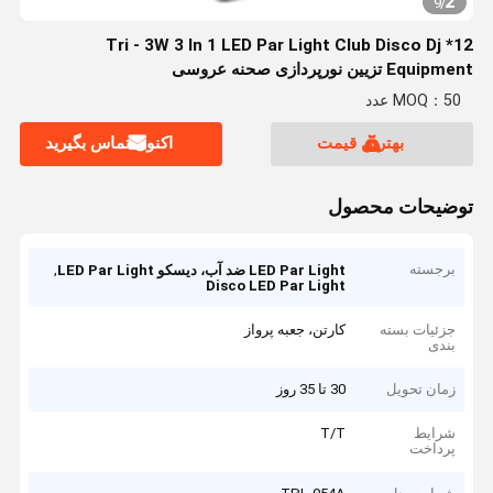
2
9
/
12* Tri - 3W 3 In 1 LED Par Light Club Disco Dj
Equipment تزیین نورپردازی صحنه عروسی
MOQ：50 عدد
بهترین قیمت
اکنون تماس بگیرید
توضیحات محصول
برجسته
,
LED Par Light ضد آب، دیسکو LED Par Light
Disco LED Par Light
جزئیات بسته
کارتن، جعبه پرواز
بندی
زمان تحویل
30 تا 35 روز
شرایط
T/T
پرداخت