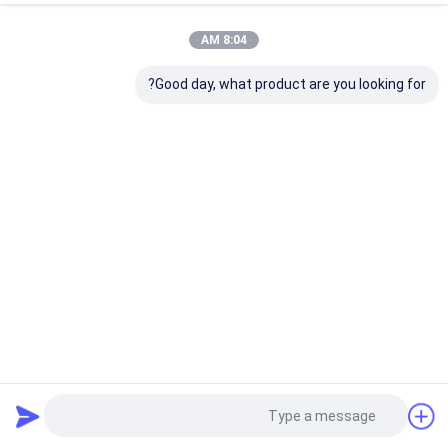
8:04 AM
Good day, what product are you looking for?
پروژکتور Gobo در فضای باز 400 وات ساختمانی بالا، زوم ضد آب
چراغ جلوه LED سفارشی شده
پروژکتور Gobo در فضای باز
2024-06-26
464 نظرات