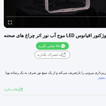
حالا تماس بگیرید
به اشتراک بگذارید
SW | ابزار معمار برای نورپردازی پویا موج آب مرور کلیSW-080P نورپردازی بیرونی را بازتعریف می‌کند و از یک منبع نور صرف به یک رسانه پویا
بیشتر
پيغام بذاريد