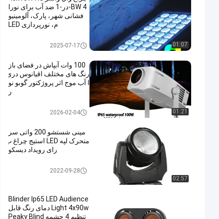
BW 4-در-1 ضد آب برای نورا
فشانی شهر، پارک، آلومینیو
م، نورپردازی LED
چراغ جلوه LED چراغ
01:07
2025-07-17
100 وات آبپاش در فضای باز
رنگ های مختلف اقیانوس دری
ا آب موج اثر پروژکتور گوبو نو
ر
چراغ جلوه LED چراغ
01:21
2026-02-04
مینی شستشو 200 واتی سر
متحرک لپه LED استیج چراغ ب
رای رویداد دیسکو
چراغ صحنه
2022-09-28
02:57
Blinder Ip65 LED Audience
Light 4x90w دمای رنگ قابل
تنظیم 4 چشمه Peaky Blind