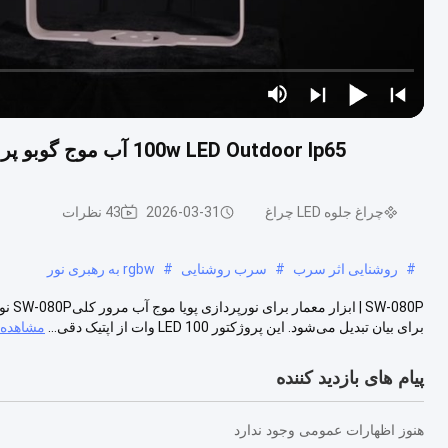
100w LED Outdoor Ip65 آب موج گوبو پروژکتور اقیانوس LED موج آب نور اثر چراغ های صحنه
چراغ جلوه LED چراغ
2026-03-31
43 نظرات
#
روشنایی اثر سرب
#
سرب روشنایی
#
rgbw به رهبری نور
-080P
برای بیان تبدیل می‌شود. این پروژکتور LED 100 وات از اپتیک دقی...
مشاهده 
پیام های بازدید کننده
هنوز اظهارات عمومی وجود ندارد