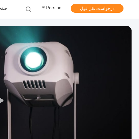
Persian
صفح
درخواست نقل قول