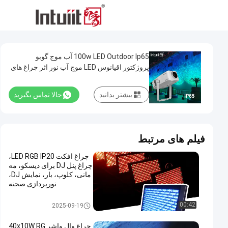
100w LED Outdoor Ip65 آب موج گوبو
پروژکتور اقیانوس LED موج آب نور اثر چراغ های
صحنه
بیشتر بدانید
حالا تماس بگیرید
فیلم های مرتبط
چراغ افکت LED RGB IP20،
چراغ پنل DJ برای دیسکو، مه
مانی، کلوپ، بار، نمایش DJ،
نورپردازی صحنه
چراغ جلوه LED چراغ
00:42
2025-09-19
چراغ وال واشر 40x10W RG