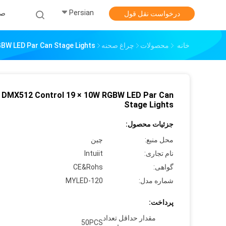
Persian
صف
درخواست نقل قول
خانه
محصولات
چراغ صحنه
BW LED Par Can Stage Lights
DMX512 Control 19 × 10W RGBW LED Par Can
Stage Lights
جزئیات محصول:
محل منبع:
چین
نام تجاری:
Intuiit
گواهی:
CE&Rohs
شماره مدل:
MYLED-120
پرداخت:
مقدار حداقل تعداد
50PCS