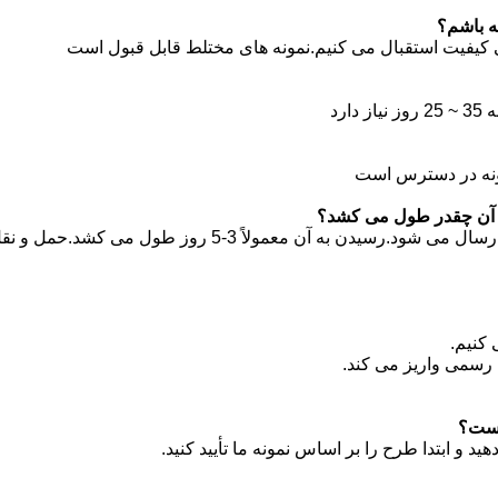
ی کیفیت استقبال می کنیم.نمونه های مختلط قابل قبول است
پاسخ: ما معمولاً توسط DHL ، UPS ، FedEx یا TNT ارسال می شود.رسیدن به آن معمولاً 3-5 روز طول می کشد.حمل 
 کنیم.
 رسمی واریز می کند.
ید و ابتدا طرح را بر اساس نمونه ما تأیید کنید.