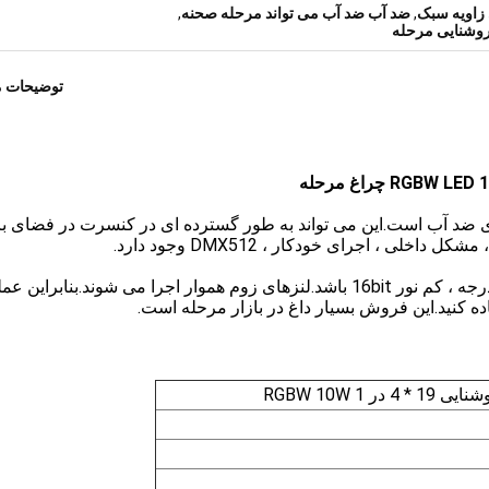
,
ضد آب ضد آب می تواند مرحله صحنه
,
توضیحات 
هبری ضد آب است.این می تواند به طور گسترده ای در کنسرت در فضای باز
لی ، اجرای خودکار ، DMX512 وجود دارد.
این زوم پران است که زاویه پرتو می تواند از 55 ° 55 درجه ، کم نور 16bit باشد.لنزهای زوم هموار اجرا می شوند.بنابرا
اده کنید.این فروش بسیار داغ در بازار مرحله است.