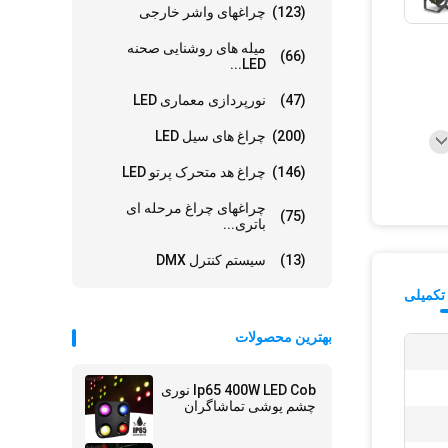
(123)
چراغهای واشر خارجی
میله های روشنایی صحنه
(66)
LED...
(47)
نورپردازی معماری LED
(200)
چراغ های سیل LED
(146)
چراغ هد متحرک پرتو LED
چراغهای چراغ مرحله ای
(75)
باتری...
(13)
سیستم کنترل DMX
تکمیلی
بهترین محصولات
Ip65 400W LED Cob نوری
چشم پوشی تماشاگران