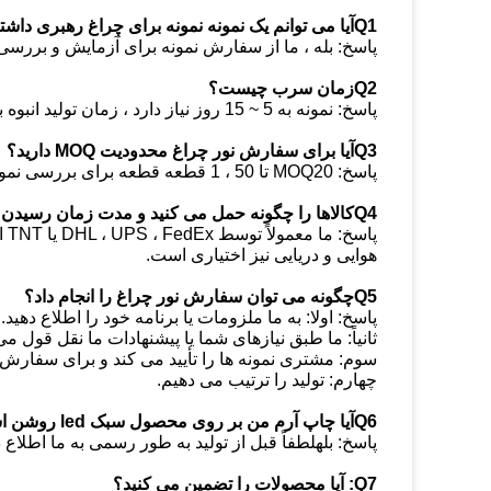
Q1آیا می توانم یک نمونه نمونه برای چراغ رهبری داشته باشم؟
پاسخ: بله ، ما از سفارش نمونه برای آزمایش و بررس
Q2زمان سرب چیست؟
پاسخ: نمونه به 5 ~ 15 روز نیاز دارد ، زمان تولید انبوه به 35 ~ 25 روز نیاز دارد
Q3آیا برای سفارش نور چراغ محدودیت MOQ دارید؟
پاسخ: MOQ20 تا 50 ، 1 قطعه قطعه برای بررسی نمونه در دسترس است
Q4کالاها را چگونه حمل می کنید و مدت زمان رسیدن آن چقدر طول می کشد؟
هوایی و دریایی نیز اختیاری است.
Q5چگونه می توان سفارش نور چراغ را انجام داد؟
پاسخ: اولا: به ما ملزومات یا برنامه خود را اطلاع دهید.
ثانیاً: ما طبق نیازهای شما یا پیشنهادات ما نقل قول می
سوم: مشتری نمونه ها را تأیید می کند و برای سفارش
چهارم: تولید را ترتیب می دهیم.
Q6آیا چاپ آرم من بر روی محصول سبک led روشن است؟
پاسخ: بلهلطفاً قبل از تولید به طور رسمی به ما اطلاع ده
Q7: آیا محصولات را تضمین می کنید؟