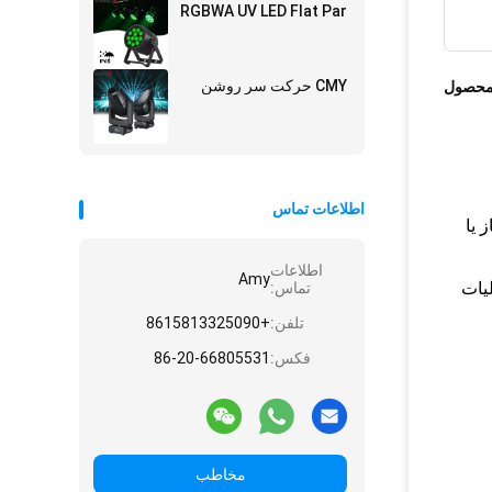
RGBWA UV LED Flat Par
CMY حرکت سر روشن
محصول
اطلاعات تماس
 یا
اطلاعات
Amy
ین عملیات
تماس:
تلفن:
+8615813325090
فکس:
86-20-66805531
مخاطب