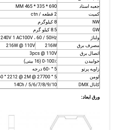
جعبه استاد
690 * 335 * 465 MM
کمیت
2 قطعه / ctn
NW
8 کیلوگرم
GW
8.5 کیلو گرم
ولتاژ
240V 1 AC100V ، 60 / 50Hz
مصرف برق
216W
216W @ 110V
اتصال برق
3pcs @ 110V
خوابیدن
0-100٪ (16 بیتی)
زاویه پرتو
5 ° -60 درجه
لومن
5 ° 27700 @ 2M / 60 ° 2212 @ 2M
کانال DMX
5/6/7/8/9/10 / 14Ch
ورق ابعاد: