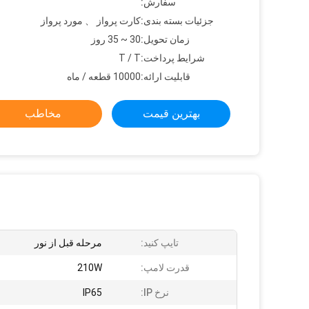
سفارش:
جزئیات بسته بندی:
کارت پرواز 、 مورد پرواز
زمان تحویل:
30 ~ 35 روز
شرایط پرداخت:
T / T
قابلیت ارائه:
10000 قطعه / ماه
بهترین قیمت
مخاطب
تایپ کنید:
مرحله قبل از نور
قدرت لامپ:
210W
نرخ IP:
IP65