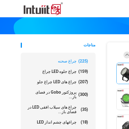
مناجات
(225)
چراغ صحنه
(159)
چراغ جلوه LED چراغ
(207)
چراغ های LED چراغ جلو
پروژکتور Gobo در فضای
(300)
باز...
چراغ های سیلاب افقی LED در
(35)
فضای باز...
(18)
چراغهای چشم انداز LED