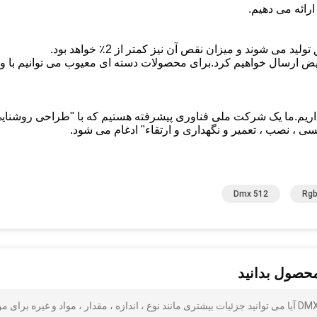
ی شوند و میزان نقص آن نیز کمتر از 2٪ خواهد بود.
عویض ارسال خواهیم کرد.برای محصولات دسته ای معیوب می توانیم با 
خ: مطمئناًما بیش از 50 مهندس و یک بخش EPC داریم.ما یک شرکت ملی فناوری پیشرفته هستیم که با "طراحی روشنا
 ، نصب ، تعمیر و نگهداری و ارتقاء" ادغام می شود.
Dmx 512
Rgb
محصول بدانید
DMX512 Control 19 × 10W RGBW LED Par Can Stage Lights آیا می توانید جزئیات بیشتری مانند نوع ، اندازه ، مقدار ، مواد و غیره برای 