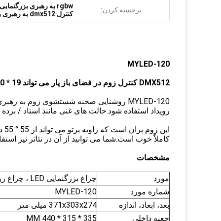
rgbw به رهبری بزرگنمایی زاویه سبک
برجسته کردن:
کنترل dmx512 به رهبری روشنایی مرحله
MYLED-120
DMX512 کنترل زوم در فضای باز پار می تواند 19 * 10 RGBW LED چراغ مرحله
MYLED-120 روشنایی صحنه شستشوی زوم به ر
رویداد استفاده شود.حالت های غنی مانند استاد / برده ، مشکل داخ
کاملاً خوب است.شما می توانید از آن در تئاتر نیز استف
مشخصات
مورد
چراغ بزرگنمایی LED ، چراغ روشنایی 19 * 4 در 1 RGBW 10W
شماره مورد
MYLED-120
بعد، ابعاد، اندازه
371x303x274 میلی متر
جعبه داخلی
335 * 315 * 440 MM