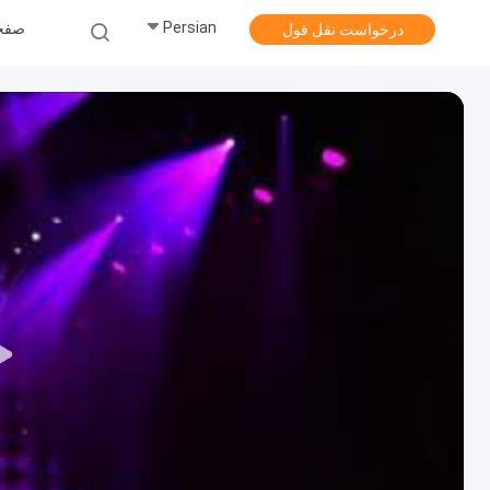
Persian
صفح
درخواست نقل قول