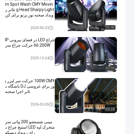
m Spot Wash CMY Movin
g Head Sharpy Light تئاتر ر
ویداد صحنه نور پرتو برای کن
سرت
چراغ هد متحرک پرتو LED
02:42
2025-06-23
چراغ LED در فضای بیرونی IP
66 200W حرکت چراغ سر
چراغ هد متحرک پرتو LED
2025-12-24
02:05
100W CMY حرکت سر لیزر ن
ور برای عروسی DJ باشگاه ت
ئاتر اجرا صحنه
چراغ هد متحرک پرتو LED
2026-02-05
03:28
مینی شستشو 200 واتی سر
متحرک لپه LED استیج چراغ ب
رای رویداد دیسکو