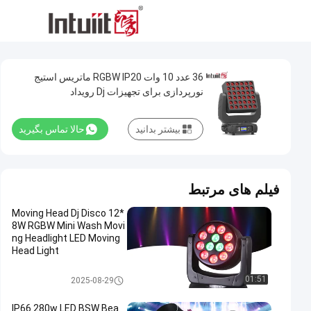
36 عدد 10 وات RGBW IP20 ماتریس استیج
نورپردازی برای تجهیزات Dj رویداد
بیشتر بدانید
حالا تماس بگیرید
فیلم های مرتبط
Moving Head Dj Disco 12*
8W RGBW Mini Wash Movi
ng Headlight LED Moving
Head Light
چراغ هد متحرک پرتو LED
01:51
2025-08-29
IP66 280w LED BSW Bea