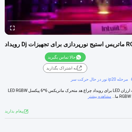
حالا تماس بگیرید
به اشتراک بگذارید
مرحله ip20 نور در حال حرکت سر
تجهیزات دی جی چین 36 عدد 10 وات RGBW IP20 ماتریس نورپردازی صحنه ارزان LED برای رویداد چراغ هد متحرک ماتریکس 6*6 پیکسل LED RGBW
مشاهده بیشتر
پيغام بذاريد