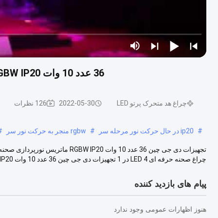
36 عدد 10 وات RGBW IP20 ماتریس استیج نورپردازی برای تجهیزات Dj رویداد
چراغ هد متحرک پرتو LED
2022-05-30
126 نظرات
#
ip20 در حال حرکت نور مرحله سر
#
rgbw منجر به حرکت نور سر
#
چراغ صحنه حرفه ای LED 4 در 1 تجهیزات دی جی چین 36 عدد 10 وات RGBW IP20 ما...
پیام های بازدید کننده
هنوز اظهارات عمومی وجود ندارد