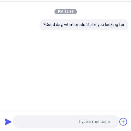
12:16 PM
Good day, what product are you looking for?
کلاهک های متحرک 280w CMY کلاهک های متحرک CMY لامپ
LED حرکت نور لامپ نقطه شستشوی IP66 لامپ های متحرک
DJ چراغ های صحنه
چراغ هد متحرک پرتو LED
2025-06-23
531 نظرات