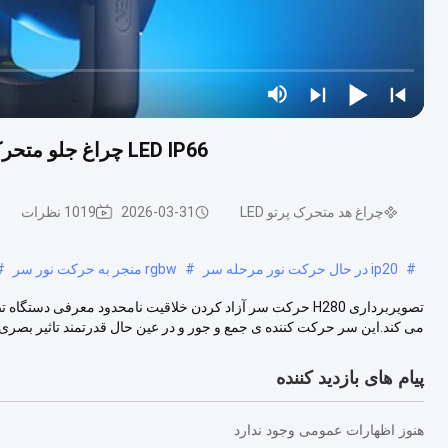
LED IP66 چراغ جلو متحرک 280W چراغ قطب نقطه شستشوی CMY dmx512
چراغ هد متحرک پرتو LED
2026-03-31
1019 نظرات
#
ip20 در حال حرکت نور مرحله سر
#
rgbw منجر به حرکت نور سر
#
می کند.این سر حرکت کننده ی جمع و جور و در عین حال قدرتمند تاثیر بصری..
پیام های بازدید کننده
هنوز اظهارات عمومی وجود ندارد