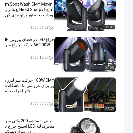
m Spot Wash CMY Movin
g Head Sharpy Light تئاتر ر
ویداد صحنه نور پرتو برای کن
سرت
چراغ هد متحرک پرتو LED
02:42
2025-06-23
چراغ LED در فضای بیرونی IP
66 200W حرکت چراغ سر
چراغ هد متحرک پرتو LED
2025-12-24
02:05
100W CMY حرکت سر لیزر ن
ور برای عروسی DJ باشگاه ت
ئاتر اجرا صحنه
چراغ هد متحرک پرتو LED
2026-02-05
03:28
مینی شستشو 200 واتی سر
متحرک لپه LED استیج چراغ ب
رای رویداد دیسکو