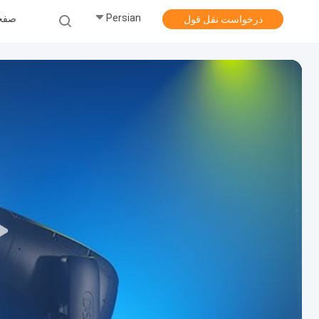
Persian
صفح
درخواست نقل قول