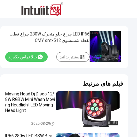
LED IP66 چراغ جلو متحرک 280W چراغ قطب
نقطه شستشوی CMY dmx512
بیشتر بدانید
حالا تماس بگیرید
فیلم های مرتبط
Moving Head Dj Disco 12*
8W RGBW Mini Wash Movi
ng Headlight LED Moving
Head Light
چراغ هد متحرک پرتو LED
01:51
2025-08-29
IP66 280w LED BSW Bea