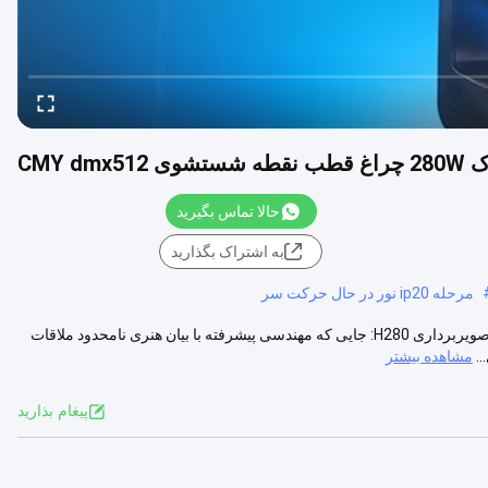
حالا تماس بگیرید
به اشتراک بگذارید
مرحله ip20 نور در حال حرکت سر
تصویربرداری H280 حرکت سر آزاد کردن خلاقیت نامحدود معرفی دستگاه تصویربرداری H280: جایی که مهندسی پیشرفته با بیان هنری نامحدود ملاقات
.
مشاهده بیشتر
پيغام بذاريد